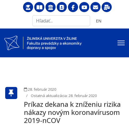
Search
Vyberte váš jazyk
EN
...
28. február 2020
Ostatná aktualizácia: 28. február 2020
Príkaz dekana k zníženiu rizika
nákazy novým koronavírusom
2019-nCOV