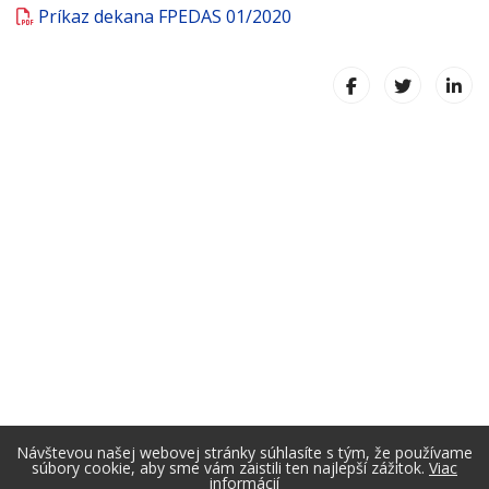
Príkaz dekana FPEDAS 01/2020
Návštevou našej webovej stránky súhlasíte s tým, že používame
súbory cookie, aby sme vám zaistili ten najlepší zážitok.
Viac
informácií