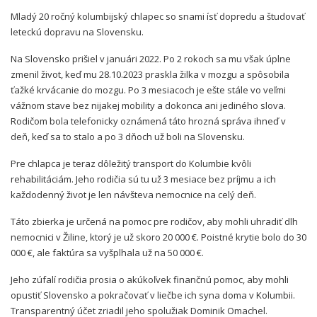
Mladý 20 ročný kolumbijský chlapec so snami ísť dopredu a študovať
leteckú dopravu na Slovensku.
Na Slovensko prišiel v januári 2022. Po 2 rokoch sa mu však úplne
zmenil život, keď mu 28.10.2023 praskla žilka v mozgu a spôsobila
ťažké krvácanie do mozgu. Po 3 mesiacoch je ešte stále vo veľmi
vážnom stave bez nijakej mobility a dokonca ani jediného slova.
Rodičom bola telefonicky oznámená táto hrozná správa ihneď v
deň, keď sa to stalo a po 3 dňoch už boli na Slovensku.
Pre chlapca je teraz dôležitý transport do Kolumbie kvôli
rehabilitáciám. Jeho rodičia sú tu už 3 mesiace bez príjmu a ich
každodenný život je len návšteva nemocnice na celý deň.
Táto zbierka je určená na pomoc pre rodičov, aby mohli uhradiť dlh
nemocnici v Žiline, ktorý je už skoro 20 000 €. Poistné krytie bolo do 30
000 €, ale faktúra sa vyšplhala už na 50 000 €.
Jeho zúfalí rodičia prosia o akúkoľvek finančnú pomoc, aby mohli
opustiť Slovensko a pokračovať v liečbe ich syna doma v Kolumbii.
Transparentný účet zriadil jeho spolužiak Dominik Omachel.