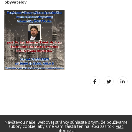
obyvateľov
.
Návštevou našej webovej stránky súhlasíte s tým, že používame
súbory cookie, aby sme vám zaistili ten najlepší zážitok.
Viac
informácií