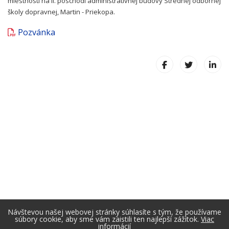
miestnosti na II. poschodí administratívnej budovy Strednej odbornej
školy dopravnej, Martin - Priekopa.
Pozvánka
Návštevou našej webovej stránky súhlasíte s tým, že používame
súbory cookie, aby sme vám zaistili ten najlepší zážitok.
Viac
informácií