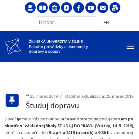
Search
Vyberte váš jazyk
EN
...
25. marec 2019
Ostatná aktualizácia: 25. marec 2019
Študuj dopravu
Dovoľujeme si Vás pozvať na prípravné stretnutie podujatia
Kam po
skončení základnej školy ŠTUDUJ DOPRAVU (Vrútky, 16. 5. 2019)
,
ktoré sa uskutoční dňa
9. apríla 2019 (utorok) o 9.30 h
v zasadacej