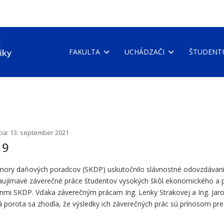
FAKULTA
UCHÁDZAČI
ŠTUDENTI
cia: 13. september 2021
19
omory daňových poradcov (SKDP) uskutočnilo slávnostné odovzdáva
i zaujímavé záverečné práce študentov vysokých škôl ekonomického a
nmi SKDP. Vďaka záverečným prácam Ing. Lenky Strakovej a Ing. Jar
porota sa zhodla, že výsledky ich záverečných prác sú prínosom pre