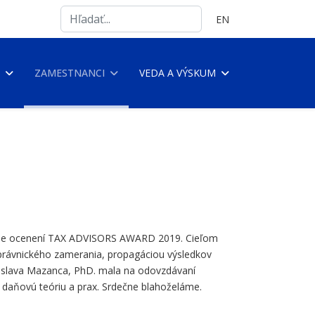
Search
Vyberte váš jazyk
EN
...
ZAMESTNANCI
VEDA A VÝSKUM
nie ocenení TAX ADVISORS AWARD 2019. Cieľom
 právnického zamerania, propagáciou výsledkov
oslava Mazanca, PhD. mala na odovzdávaní
 daňovú teóriu a prax. Srdečne blahoželáme.