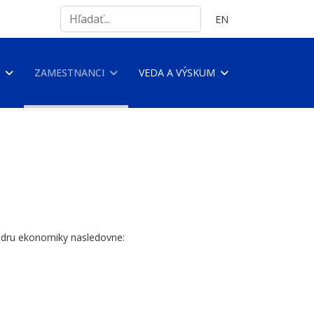
Search
Vyberte váš jazyk
EN
...
ZAMESTNANCI
VEDA A VÝSKUM
tedru ekonomiky nasledovne: