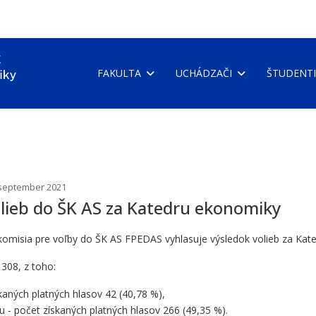
FAKULTA
UCHÁDZAČI
ŠTUDENTI
. september 2021
olieb do ŠK AS za Katedru ekonomiky
komisia pre voľby do ŠK AS FPEDAS vyhlasuje výsledok volieb za Ka
 308, z toho:
aných platných hlasov 42 (40,78 %),
- počet získaných platných hlasov 266 (49,35 %).