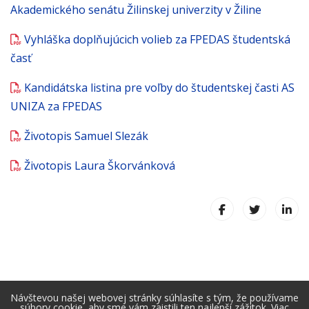
Akademického senátu Žilinskej univerzity v Žiline
Vyhláška doplňujúcich volieb za FPEDAS študentská
časť
Kandidátska listina pre voľby do študentskej časti AS
UNIZA za FPEDAS
Životopis Samuel Slezák
Životopis Laura Škorvánková
Návštevou našej webovej stránky súhlasíte s tým, že používame
súbory cookie, aby sme vám zaistili ten najlepší zážitok.
Viac