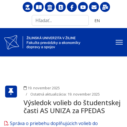
Search
Vyberte váš jazyk
EN
...
19. november 2025
Ostatná aktualizácia: 19. november 2025
Výsledok volieb do študentskej
časti AS UNIZA za FPEDAS
Správa o priebehu doplňujúcich volieb do