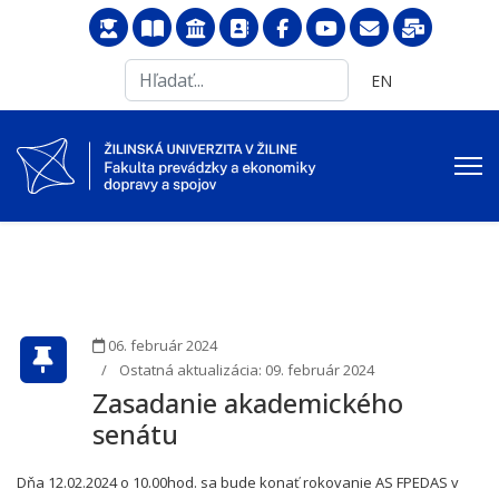
Search
Vyberte váš jazyk
EN
...
06. február 2024
Ostatná aktualizácia: 09. február 2024
Zasadanie akademického
senátu
Dňa 12.02.2024 o 10.00hod. sa bude konať rokovanie AS FPEDAS v