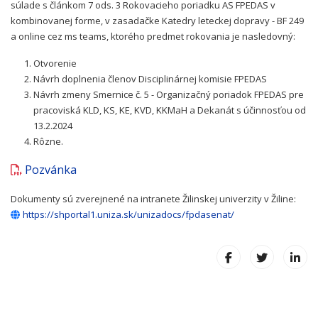
súlade s článkom 7 ods. 3 Rokovacieho poriadku AS FPEDAS v
kombinovanej forme, v zasadačke Katedry leteckej dopravy - BF 249
a online cez ms teams, ktorého predmet rokovania je nasledovný:
Otvorenie
Návrh doplnenia členov Disciplinárnej komisie FPEDAS
Návrh zmeny Smernice č. 5 - Organizačný poriadok FPEDAS pre
pracoviská KLD, KS, KE, KVD, KKMaH a Dekanát s účinnosťou od
13.2.2024
Rôzne.
Pozvánka
Dokumenty sú zverejnené na intranete Žilinskej univerzity v Žiline:
https://shportal1.uniza.sk/unizadocs/fpdasenat/