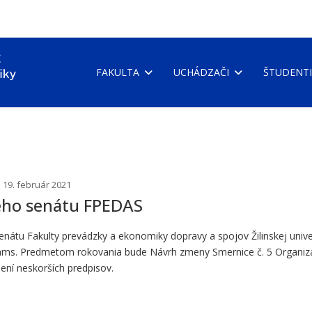
FAKULTA
UCHÁDZAČI
ŠTUDENTI
 19. február 2021
ého senátu FPEDAS
u Fakulty prevádzky a ekonomiky dopravy a spojov Žilinskej univerzi
ams. Predmetom rokovania bude Návrh zmeny Smernice č. 5 Organizač
není neskorších predpisov.