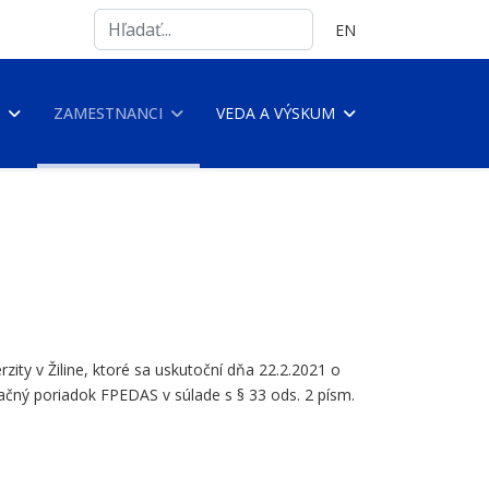
Search
Vyberte váš jazyk
EN
...
ZAMESTNANCI
VEDA A VÝSKUM
ty v Žiline, ktoré sa uskutoční dňa 22.2.2021 o
ný poriadok FPEDAS v súlade s § 33 ods. 2 písm.