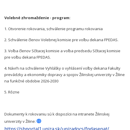
Volebné zhromaždenie - program:
1. Otvorenie rokovania, schválenie programu rokovania
2. Schválenie členov Volebnej komisie pre voľbu dekana FPEDAS.
3. Voľba členov Sčítacej komisie a voľba predsedu Sčítacej komisie
pre voľbu dekana FPEDAS.
4. Návrh na schválenie Vyhlášky o vyhlásení voľby dekana Fakulty
prevádzky a ekonomiky dopravy a spojov Žilinskej univerzity v Žiline
na funkčné obdobie 2026-2030
5. Rôzne
Dokumenty k rokovaniu sú k dispozícii na intranete Žilinskej
univerzity v Žiline:
https://shportal1.uniza.sk/unizadocs/fpdasenat/