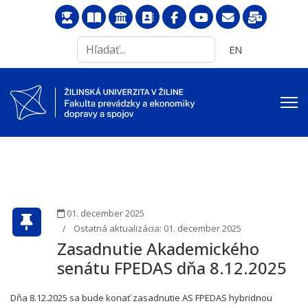
Search
Vyberte váš jazyk
EN
...
01. december 2025
Ostatná aktualizácia: 01. december 2025
Zasadnutie Akademického
senátu FPEDAS dňa 8.12.2025
Dňa 8.12.2025 sa bude konať zasadnutie AS FPEDAS hybridnou