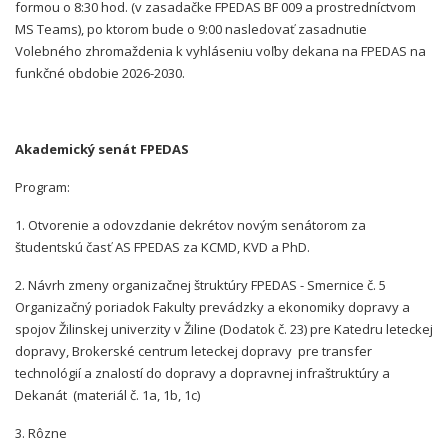
formou o 8:30 hod. (v zasadačke FPEDAS BF 009 a prostredníctvom
MS Teams), po ktorom bude o 9:00 nasledovať zasadnutie
Volebného zhromaždenia k vyhláseniu voľby dekana na FPEDAS na
funkčné obdobie 2026-2030.
Akademický senát FPEDAS
Program:
1. Otvorenie a odovzdanie dekrétov novým senátorom za
študentskú časť AS FPEDAS za KCMD, KVD a PhD.
2. Návrh zmeny organizačnej štruktúry FPEDAS - Smernice č. 5
Organizačný poriadok Fakulty prevádzky a ekonomiky dopravy a
spojov Žilinskej univerzity v Žiline (Dodatok č. 23) pre Katedru leteckej
dopravy, Brokerské centrum leteckej dopravy pre transfer
technológií a znalostí do dopravy a dopravnej infraštruktúry a
Dekanát (materiál č. 1a, 1b, 1c)
3. Rôzne