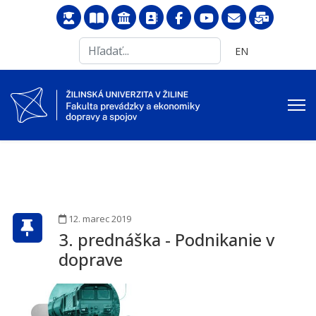
Search
Vyberte váš jazyk
EN
...
12. marec 2019
3. prednáška - Podnikanie v
doprave