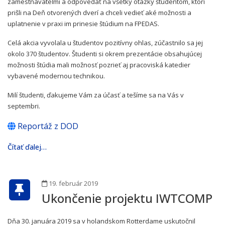
zamestnávateľmi a odpovedať na všetky otázky študentom, ktorí
prišli na Deň otvorených dverí a chceli vedieť aké možnosti a
uplatnenie v praxi im prinesie štúdium na FPEDAS.
Celá akcia vyvolala u študentov pozitívny ohlas, zúčastnilo sa jej
okolo 370 študentov. Študenti si okrem prezentácie obsahujúcej
možnosti štúdia mali možnosť pozrieť aj pracoviská katedier
vybavené modernou technikou.
Milí študenti, ďakujeme Vám za účasť a tešíme sa na Vás v
septembri.
Reportáž z DOD
Čítať ďalej…
19. február 2019
Ukončenie projektu IWTCOMP
Dňa 30. januára 2019 sa v holandskom Rotterdame uskutočnil