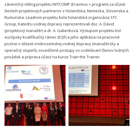
záverečný míting projektu IWTCOMP (Erasmus + program) za účasti
šiestich projektových partnerov z Holandska, Nemecka, Slovenska a
Rumunska. Leadrom projektu bola holandská organizácia STC
Group, Katedru vodnej dopravy reprezentovali doc. A. Dávid
(projektový manažér) a dr. A. Galieriková. Výstupom projektu bol
európsky kvalifikačný rámec (EQF) a jeho aplikácia na pracovné
pozície v oblasti vnútrozemskej vodnej dopravy (manažérsky a
operačný stupeň), osvedčené postupy vo vzdelávaní členov lodných
posádok a príprava účasť na kurze Train the Trainer.