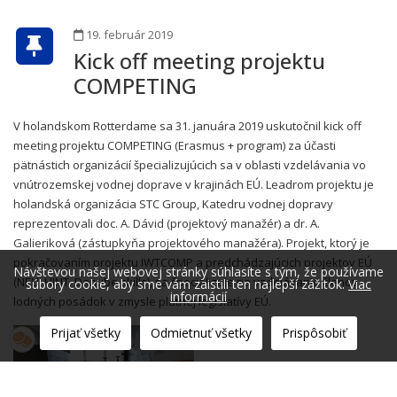
19. február 2019
Kick off meeting projektu
COMPETING
V holandskom Rotterdame sa 31. januára 2019 uskutočnil kick off
meeting projektu COMPETING (Erasmus + program) za účasti
pätnástich organizácií špecializujúcich sa v oblasti vzdelávania vo
vnútrozemskej vodnej doprave v krajinách EÚ. Leadrom projektu je
holandská organizácia STC Group, Katedru vodnej dopravy
reprezentovali doc. A. Dávid (projektový manažér) a dr. A.
Galieriková (zástupkyňa projektového manažéra). Projekt, ktorý je
pokračovaním projektu IWTCOMP a predchádzajúcich projektov EÚ
Návštevou našej webovej stránky súhlasíte s tým, že používame
(NELI, HINT, Danube skills), sa špecializuje na vzdelávanie členov
súbory cookie, aby sme vám zaistili ten najlepší zážitok.
Viac
informácií
lodných posádok v zmysle platnej legislatívy EÚ.
Prijať všetky
Odmietnuť všetky
Prispôsobiť