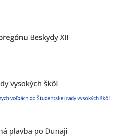
oregónu Beskydy XII
ady vysokých škôl
nych voľbách do Študentskej rady vysokých škôl
.
á plavba po Dunaji