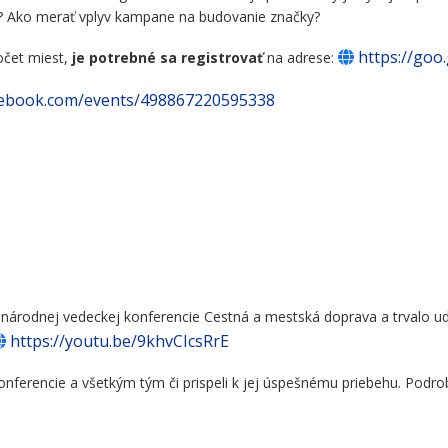
 Ako merať vplyv kampane na budovanie značky?
https://goo
očet miest,
je potrebné sa registrovať
na adrese:
cebook.com/events/498867220595338
dzinárodnej vedeckej konferencie Cestná a mestská doprava a trvalo 
https://youtu.be/9khvCIcsRrE
erencie a všetkým tým či prispeli k jej úspešnému priebehu. Podrobn