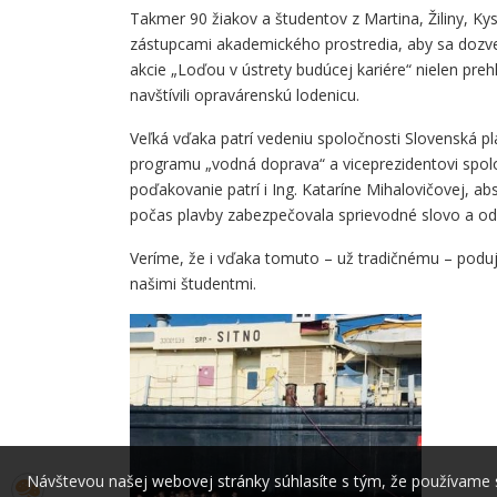
Takmer 90 žiakov a študentov z Martina, Žiliny, Ky
zástupcami akademického prostredia, aby sa dozvede
akcie „Loďou v ústrety budúcej kariére“ nielen prehli
navštívili opravárenskú lodenicu.
Veľká vďaka patrí vedeniu spoločnosti Slovenská p
programu „vodná doprava“ a viceprezidentovi spoloč
poďakovanie patrí i Ing. Kataríne Mihalovičovej, 
počas plavby zabezpečovala sprievodné slovo a od
Veríme, že i vďaka tomuto – už tradičnému – poduja
našimi študentmi.
Návštevou našej webovej stránky súhlasíte s tým, že používame sú