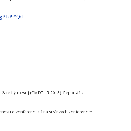
.gl/Td9YQd
udržateľný rozvoj (CMDTUR 2018). Reportáž z
osti o konferencii sú na stránkach konferencie: