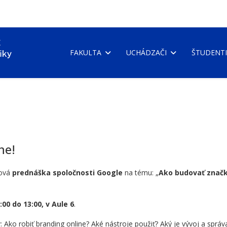
FAKULTA
UCHÁDZAČI
ŠTUDENTI
ne!
rová
prednáška spoločnosti Google
na tému: „
Ako budovať znač
:00 do 13:00, v Aule 6
.
Ako robiť branding online? Aké nástroje použiť? Aký je vývoj a správ