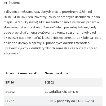
Milí študenti,
z dôvodu omeškania stavebných prác je potrebné v týždni od
20.10.-24.10.2025 realizovať výučbu v náhradných učebniach (podľa
rozpisu a tabuľky nižšie). Mrzí ma tento posun a veľmi vás prosím o
zhovievavosť a trpezlivosť. Zároveň ide o posledný týždeň, kedy
bude prebiehať zmena vyučovania v tomto rozsahu, nakoľko od
27.10.2025 budeme mať už k dispozícii miestnosť BF227, kde sa robia
posledné úpravy a opravy. O prípadných ďalších zmenách a
úpravách výučby v ďalších týždňoch semestra vás budem vopred
informovať.
Pôvodná miestnosť
Nová miestnosť
BF116
BG302
BG302
Zasadačka KŽD (BF426)
BF227
BF118 (v pondelky do 11.00 BG209)