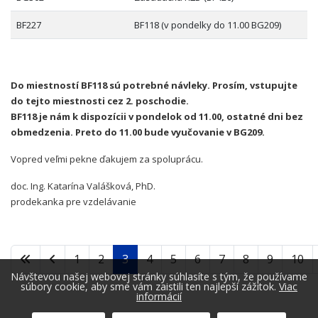
BF227
BF118 (v pondelky do 11.00 BG209)
Do miestností BF118 sú potrebné návleky. Prosím, vstupujte
do tejto miestnosti cez 2. poschodie.
BF118 je nám k dispozícii v pondelok od 11.00, ostatné dni bez
obmedzenia. Preto do 11.00 bude vyučovanie v BG209.
Vopred veľmi pekne ďakujem za spoluprácu.
doc. Ing. Katarína Valášková, PhD.
prodekanka pre vzdelávanie
1
2
3
4
5
6
7
8
9
10
Návštevou našej webovej stránky súhlasíte s tým, že používame
súbory cookie, aby sme vám zaistili ten najlepší zážitok.
Viac
informácií