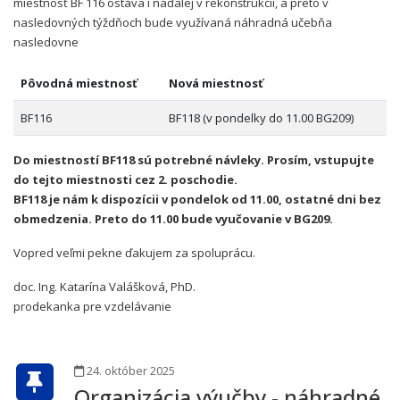
miestnosť BF 116 ostáva i naďalej v rekonštrukcii, a preto v
nasledovných týždňoch bude využívaná náhradná učebňa
nasledovne
Pôvodná miestnosť
Nová miestnosť
BF116
BF118 (v pondelky do 11.00 BG209)
Do miestností BF118 sú potrebné návleky. Prosím, vstupujte
do tejto miestnosti cez 2. poschodie.
BF118 je nám k dispozícii v pondelok od 11.00, ostatné dni bez
obmedzenia. Preto do 11.00 bude vyučovanie v BG209.
Vopred veľmi pekne ďakujem za spoluprácu.
doc. Ing. Katarína Valášková, PhD.
prodekanka pre vzdelávanie
24. október 2025
Organizácia výučby - náhradné