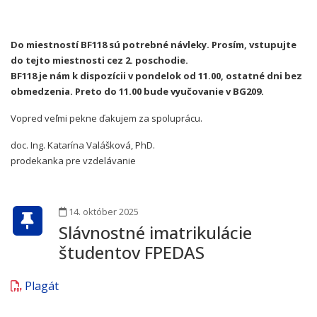
Do miestností BF118 sú potrebné návleky. Prosím, vstupujte
do tejto miestnosti cez 2. poschodie.
BF118 je nám k dispozícii v pondelok od 11.00, ostatné dni bez
obmedzenia. Preto do 11.00 bude vyučovanie v BG209.
Vopred veľmi pekne ďakujem za spoluprácu.
doc. Ing. Katarína Valášková, PhD.
prodekanka pre vzdelávanie
14. október 2025
Slávnostné imatrikulácie
študentov FPEDAS
Plagát