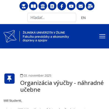
Search
Vyberte váš jazyk
EN
...
03. november 2025
Organizácia výučby - náhradné
učebne
Milí študenti,