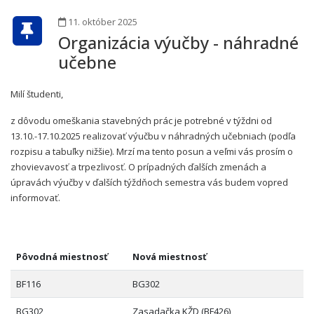
11. október 2025
Organizácia výučby - náhradné
učebne
Milí študenti,
z dôvodu omeškania stavebných prác je potrebné v týždni od
13.10.-17.10.2025 realizovať výučbu v náhradných učebniach (podľa
rozpisu a tabuľky nižšie). Mrzí ma tento posun a veľmi vás prosím o
zhovievavosť a trpezlivosť. O prípadných ďalších zmenách a
úpravách výučby v ďalších týždňoch semestra vás budem vopred
informovať.
Pôvodná miestnosť
Nová miestnosť
BF116
BG302
BG302
Zasadačka KŽD (BF426)