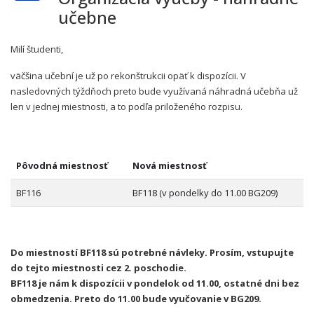
učebne
Milí študenti,
väčšina učební je už po rekonštrukcii opäť k dispozícii. V
nasledovných týždňoch preto bude využívaná náhradná učebňa už
len v jednej miestnosti, a to podľa priloženého rozpisu.
Pôvodná miestnosť
Nová miestnosť
BF116
BF118 (v pondelky do 11.00 BG209)
Do miestností BF118 sú potrebné návleky. Prosím, vstupujte
do tejto miestnosti cez 2. poschodie.
BF118 je nám k dispozícii v pondelok od 11.00, ostatné dni bez
obmedzenia. Preto do 11.00 bude vyučovanie v BG209.