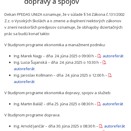
dopravy a spojov
Dekan FPEDAS UNIZA oznamuje, že v súlade § 54 Zákona č.131/2002
Z.z. o Vysokých školách a o zmene a doplnení niektorých zákonov
v znení neskorších predpisov oznamuje, že obhajoby dizertačných
prác sa budú konať takto:
V študijnom programe ekonomika a manažment podniku:
Ing. Marek Nagy – dňa 24. júna 2025 o 09:00 h –
autoreferát
Ing. Lucia Šujanská – dňa 24. júna 2025 o 10:30 h –
autoreferát
Ing. Jaroslav Kollmann – dňa 24. júna 2025 o 12:00 h –
autoreferát
V študijnom programe ekonomika dopravy, spojov a služieb:
Ing. Martin Baláž – dňa 25. júna 2025 o 08:30 h –
autoreferát
V študijnom programe doprava:
Ing. Arnold Jančár – dňa 30. júna 2025 o 08:30 h –
autoreferát