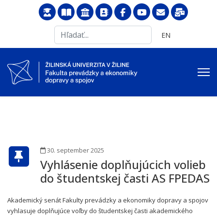
Search
Vyberte váš jazyk
EN
...
30. september 2025
Vyhlásenie doplňujúcich volieb
do študentskej časti AS FPEDAS
Akademický senát Fakulty prevádzky a ekonomiky dopravy a spojov
vyhlasuje doplňujúce voľby do študentskej časti akademického