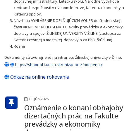
dopravnej infraštruktúry, Leteckú školu, Národné výcvikové
centrum bezpečnosti v civilnom letectve, Katedru ekonomiky a
Katedru spojov.
Návrh na VYHLÁSENIE DOPLŇUJÚCICH VOLIEB do študentskej
časti AKADEMICKÉHO SENÁTU Fakulty prevádzky a ekonomiky
dopravy a spojov ŽILINSKEJ UNIVERZITY V ŽILINE (zástupca za
Katedru cestnej a mestskej dopravy a za PhD. štúdium).
Rôzne
Dokumenty sú zverejnené na intranete Žilinskej univerzity v Žiline:
https://shportal1.uniza.sk/unizadocs/fpdasenat/
Odkaz na online rokovanie
13. jún 2025
Oznámenie o konaní obhajoby
dizertačných prác na Fakulte
prevádzky a ekonomiky